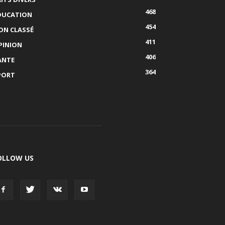
468
DUCATION
454
ON CLASSÉ
411
PINION
406
ANTE
364
PORT
OLLOW US