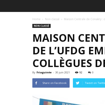
Home
Non classé
Maison Centrale de Conakry : 
NON CLASSÉ
MAISON CENT
DE L’UFDG EM
COLLÈGUES D
By
Friaguinée
-
30 juin 2021
92
0
Share on Facebook
Tweet on Twitt