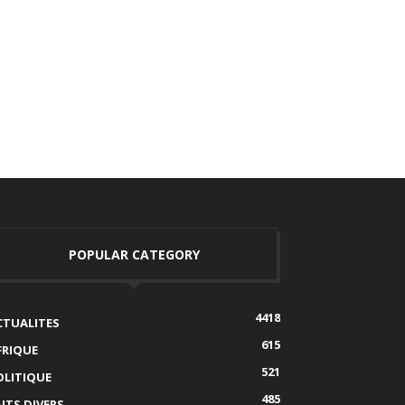
POPULAR CATEGORY
4418
CTUALITES
615
FRIQUE
521
OLITIQUE
485
AITS DIVERS