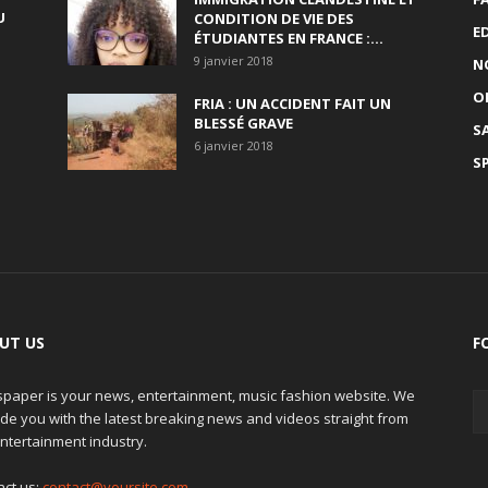
U
CONDITION DE VIE DES
E
ÉTUDIANTES EN FRANCE :...
9 janvier 2018
N
O
FRIA : UN ACCIDENT FAIT UN
BLESSÉ GRAVE
S
6 janvier 2018
S
UT US
F
paper is your news, entertainment, music fashion website. We
de you with the latest breaking news and videos straight from
ntertainment industry.
act us:
contact@yoursite.com