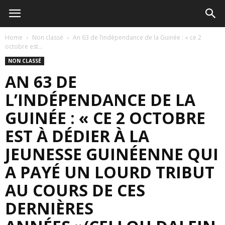
Home
Non classé
An 63 de l’indépendance de la Guinée : « ce 2
octobre est...
NON CLASSÉ
AN 63 DE
L’INDÉPENDANCE DE LA
GUINÉE : « CE 2 OCTOBRE
EST À DÉDIER À LA
JEUNESSE GUINÉENNE QUI
A PAYÉ UN LOURD TRIBUT
AU COURS DE CES
DERNIÈRES