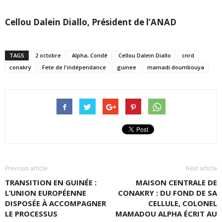
Cellou Dalein Diallo, Président de l’ANAD
TAGS
2 octobre
Alpha; Condé
Cellou Dalein Diallo
cnrd
conakry
Fete de l'indépendance
guinee
mamadi doumbouya
Previous article
Next article
TRANSITION EN GUINÉE :
MAISON CENTRALE DE
L’UNION EUROPÉENNE
CONAKRY : DU FOND DE SA
DISPOSÉE À ACCOMPAGNER
CELLULE, COLONEL
LE PROCESSUS
MAMADOU ALPHA ÉCRIT AU