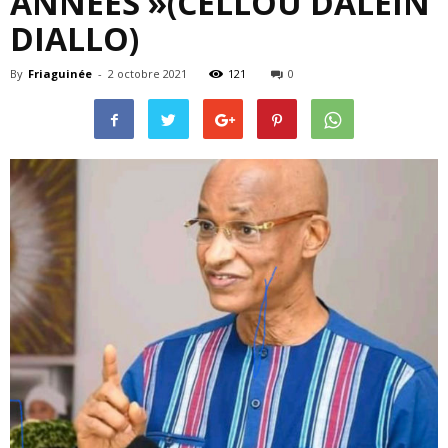
ANNÉES »(CELLOU DALEIN
DIALLO)
By
Friaguinée
-
2 octobre 2021
121
0