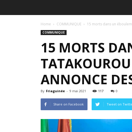
Home
COMMUNIQUE
15 morts dans un éboulemen
COMMUNIQUE
15 MORTS DA
TATAKOUROU 
ANNONCE DES
By
Friaguinée
-
9 mai 2021
117
0
Share on Facebook
Tweet on Twitt