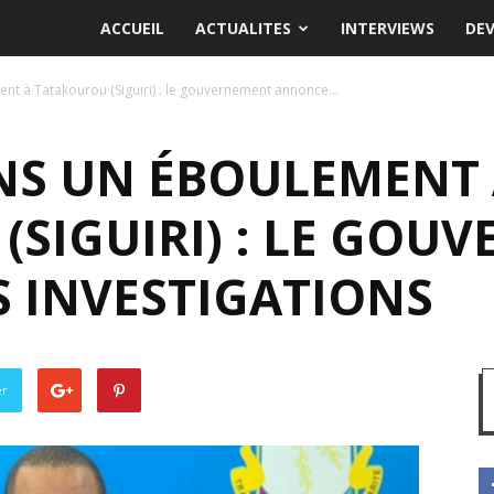
ACCUEIL
ACTUALITES
INTERVIEWS
DE
t à Tatakourou (Siguiri) : le gouvernement annonce...
NS UN ÉBOULEMENT
(SIGUIRI) : LE GOU
 INVESTIGATIONS
er