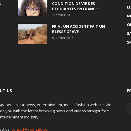
U
CONDITION DE VIE DES
E
ÉTUDIANTES EN FRANCE :...
9 janvier 2018
N
O
FRIA : UN ACCIDENT FAIT UN
BLESSÉ GRAVE
S
6 janvier 2018
S
UT US
F
paper is your news, entertainment, music fashion website. We
de you with the latest breaking news and videos straight from
ntertainment industry.
act us:
contact@yoursite.com