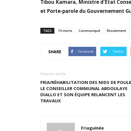
Tibou Kamara, Ministre d’État Conseil
et Porte-parole du Gouvernement G
TAGS
15 morts
Communiqué
Éboulement
SHARE
Facebook
Twitter
Previous article
FRIA/RÉHABILITATION DES NIDS DE POULE
LE CONSEILLER COMMUNAL ABDOULAYE
DIALLO ET SON ÉQUIPE RELANCENT LES
TRAVAUX
Friaguinée