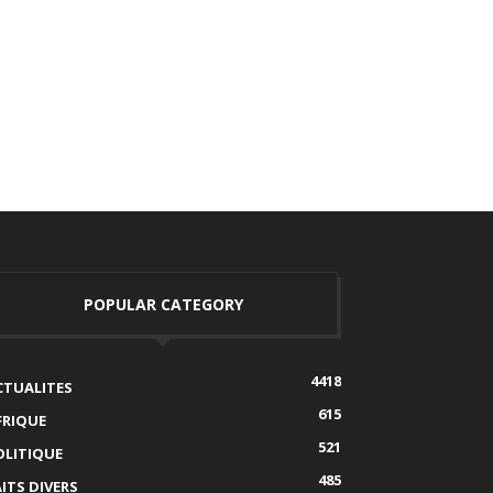
POPULAR CATEGORY
4418
CTUALITES
615
FRIQUE
521
OLITIQUE
485
AITS DIVERS