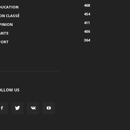
468
DUCATION
454
ON CLASSÉ
411
PINION
406
ANTE
364
PORT
OLLOW US