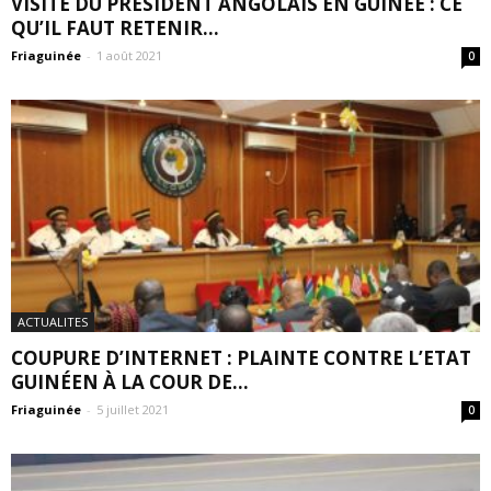
VISITE DU PRÉSIDENT ANGOLAIS EN GUINÉE : CE
QU’IL FAUT RETENIR…
Friaguinée
-
1 août 2021
0
ACTUALITES
COUPURE D’INTERNET : PLAINTE CONTRE L’ETAT
GUINÉEN À LA COUR DE...
Friaguinée
-
5 juillet 2021
0