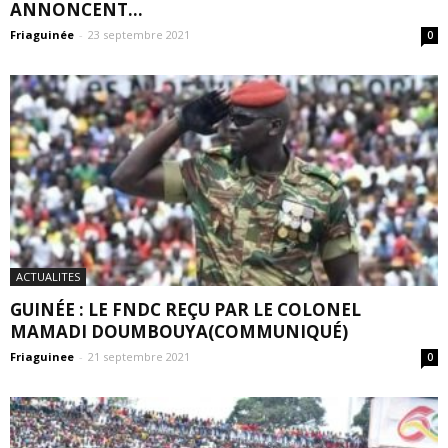
ANNONCENT...
Friaguinée
-
23 septembre 2021
0
ACTUALITES
GUINÉE : LE FNDC REÇU PAR LE COLONEL
MAMADI DOUMBOUYA(COMMUNIQUÉ)
Friaguinee
-
21 septembre 2021
0