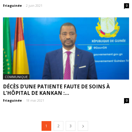
Friaguinée
-
2 juin 2021
0
COMMUNIQUE
DÉCÈS D’UNE PATIENTE FAUTE DE SOINS À
L’HÔPITAL DE KANKAN :...
Friaguinée
-
18 mai 2021
0
1
2
3