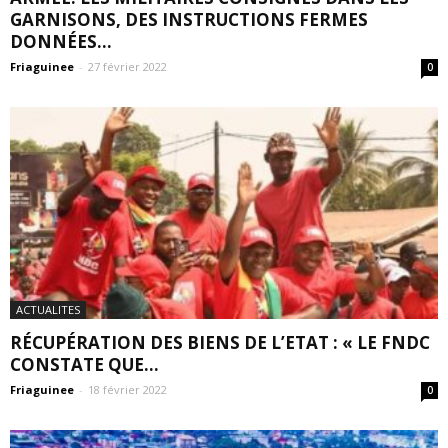
GARNISONS, DES INSTRUCTIONS FERMES
DONNÉES...
Friaguinee
-
27 février 2022
0
ACTUALITES
RÉCUPÉRATION DES BIENS DE L’ETAT : « LE FNDC
CONSTATE QUE...
Friaguinee
-
18 février 2022
0