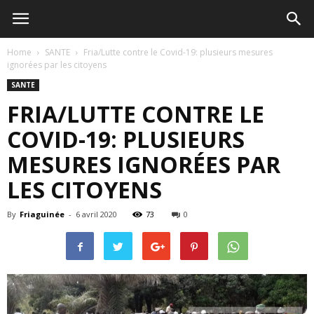
Home
SANTE
Fria/Lutte contre le Covid-19: plusieurs mesures
ignorées par les citoyens
SANTE
FRIA/LUTTE CONTRE LE
COVID-19: PLUSIEURS
MESURES IGNORÉES PAR
LES CITOYENS
By
Friaguinée
-
6 avril 2020
73
0