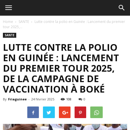
Home
SANTE
Lutte contre la polio en Guinée : Lancement du premier
tour 2025,...
SANTE
LUTTE CONTRE LA POLIO
EN GUINÉE : LANCEMENT
DU PREMIER TOUR 2025,
DE LA CAMPAGNE DE
VACCINATION À BOKÉ
By
Friaguinee
-
24 février 2025
108
0