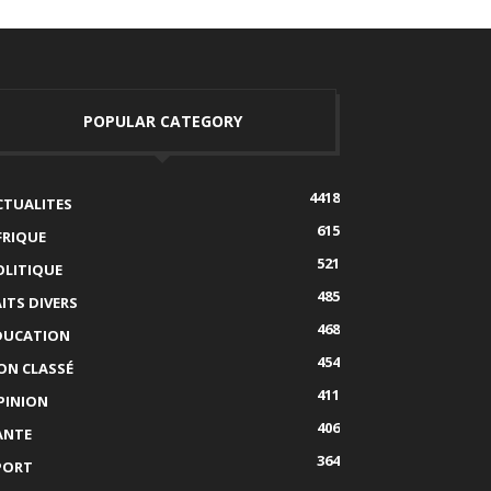
POPULAR CATEGORY
4418
CTUALITES
615
FRIQUE
521
OLITIQUE
485
AITS DIVERS
468
DUCATION
454
ON CLASSÉ
411
PINION
406
ANTE
364
PORT