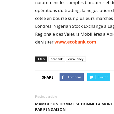
notamment les comptes bancaires et de d
opérations du trading, la négociation d
cotée en bourse sur plusieurs marchés
Londres, Nigerian Stock Exchange à La
Régionale des Valeurs Mobilières à Abi
de visiter
www.ecobank.com
TAGS
ecobank
euroùoney
SHARE
Facebook
Twitter
Previous article
MAMOU: UN HOMME SE DONNE LA MORT
PAR PENDAISON