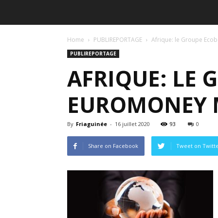
Home
PUBLIREPORTAGE
Afrique: le Groupe Eco
PUBLIREPORTAGE
AFRIQUE: LE 
EUROMONEY M
By
Friaguinée
-
16 juillet 2020
93
0
Share on Facebook
Tweet on Twitt