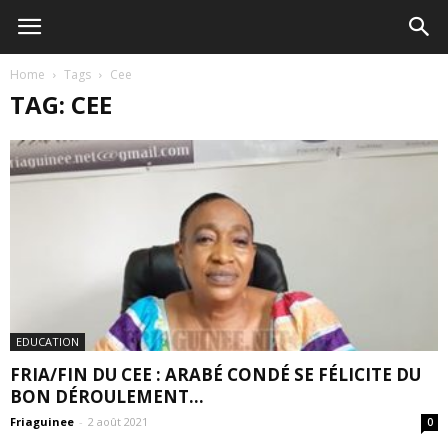
Home
Tags
Cee
TAG: CEE
EDUCATION
FRIA/FIN DU CEE : ARABÉ CONDÉ SE FÉLICITE DU
BON DÉROULEMENT...
Friaguinee
-
2 août 2021
0