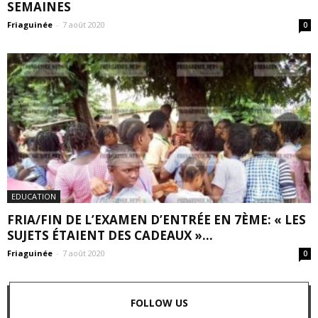
SEMAINES
Friaguinée
-
7 août 2020
0
EDUCATION
FRIA/FIN DE L’EXAMEN D’ENTRÉE EN 7ÈME: « LES
SUJETS ÉTAIENT DES CADEAUX »...
Friaguinée
-
7 août 2020
0
FOLLOW US