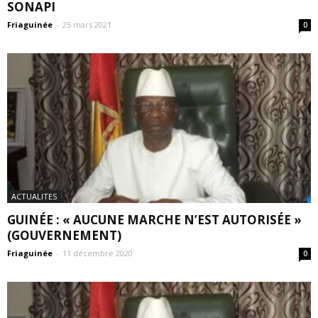
SONAPI
Friaguinée
-
25 mars 2021
0
ACTUALITES
GUINÉE : « AUCUNE MARCHE N’EST AUTORISÉE »
(GOUVERNEMENT)
Friaguinée
-
11 décembre 2020
0