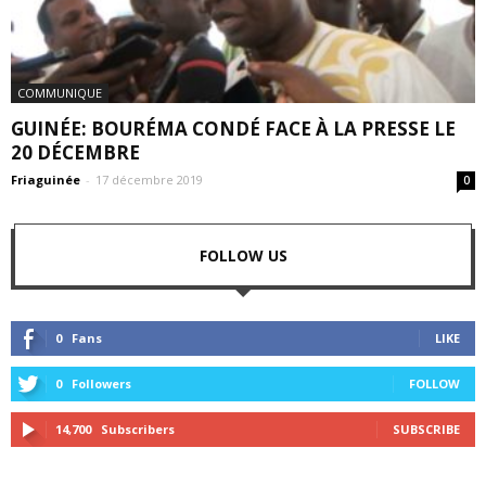
COMMUNIQUE
GUINÉE: BOURÉMA CONDÉ FACE À LA PRESSE LE
20 DÉCEMBRE
Friaguinée
-
17 décembre 2019
0
FOLLOW US
0
Fans
LIKE
0
Followers
FOLLOW
14,700
Subscribers
SUBSCRIBE