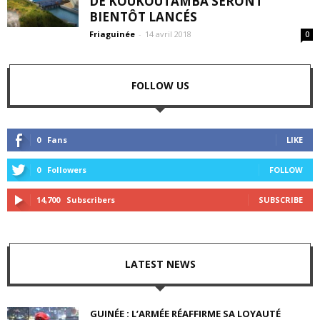
DE KOUKOUTAMBA SERONT
BIENTÔT LANCÉS
Friaguinée
-
14 avril 2018
0
FOLLOW US
0
Fans
LIKE
0
Followers
FOLLOW
14,700
Subscribers
SUBSCRIBE
LATEST NEWS
GUINÉE : L’ARMÉE RÉAFFIRME SA LOYAUTÉ