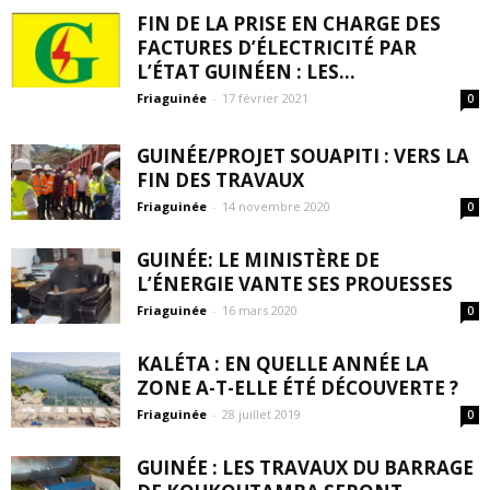
FIN DE LA PRISE EN CHARGE DES
FACTURES D’ÉLECTRICITÉ PAR
L’ÉTAT GUINÉEN : LES...
Friaguinée
-
17 février 2021
0
GUINÉE/PROJET SOUAPITI : VERS LA
FIN DES TRAVAUX
Friaguinée
-
14 novembre 2020
0
GUINÉE: LE MINISTÈRE DE
L’ÉNERGIE VANTE SES PROUESSES
Friaguinée
-
16 mars 2020
0
KALÉTA : EN QUELLE ANNÉE LA
ZONE A-T-ELLE ÉTÉ DÉCOUVERTE ?
Friaguinée
-
28 juillet 2019
0
GUINÉE : LES TRAVAUX DU BARRAGE