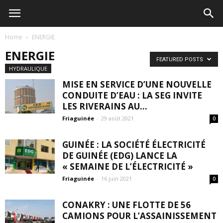
Home
ENERGIE
ENERGIE
FEATURED POSTS
HYDRAULIQUE
MISE EN SERVICE D’UNE NOUVELLE
CONDUITE D’EAU : LA SEG INVITE
LES RIVERAINS AU...
Friaguinée
-
29 août 2021
0
GUINÉE : LA SOCIÉTÉ ÉLECTRICITÉ
DE GUINÉE (EDG) LANCE LA
« SEMAINE DE L’ÉLECTRICITÉ »
Friaguinée
-
16 juin 2021
0
CONAKRY : UNE FLOTTE DE 56
CAMIONS POUR L’ASSAINISSEMENT