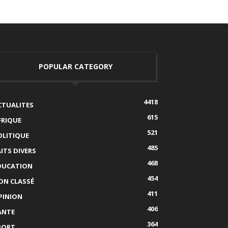
POPULAR CATEGORY
4418
CTUALITES
615
FRIQUE
521
OLITIQUE
485
AITS DIVERS
468
DUCATION
454
ON CLASSÉ
411
PINION
406
ANTE
364
PORT