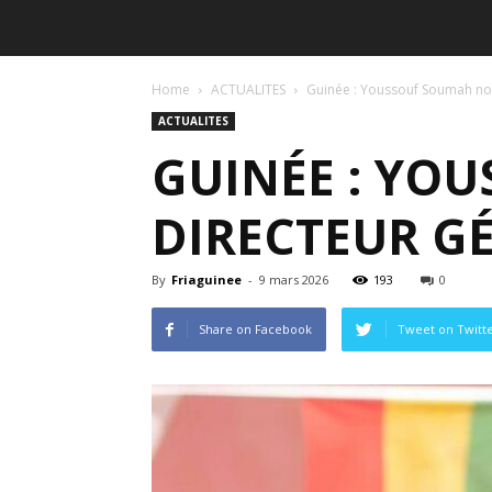
Home
ACTUALITES
Guinée : Youssouf Soumah no
ACTUALITES
GUINÉE : YO
DIRECTEUR G
By
Friaguinee
-
9 mars 2026
193
0
Share on Facebook
Tweet on Twitt