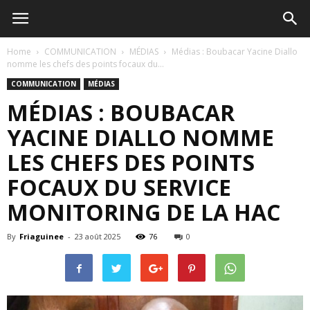
Home
COMMUNICATION
MÉDIAS
Médias : Boubacar Yacine Diallo
nomme les chefs des points focaux du...
COMMUNICATION
MÉDIAS
MÉDIAS : BOUBACAR
YACINE DIALLO NOMME
LES CHEFS DES POINTS
FOCAUX DU SERVICE
MONITORING DE LA HAC
By
Friaguinee
-
23 août 2025
76
0