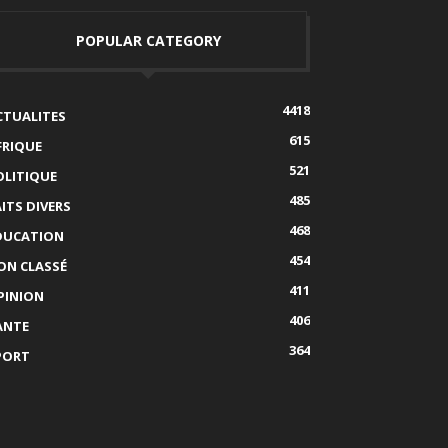
POPULAR CATEGORY
4418
CTUALITES
615
FRIQUE
521
OLITIQUE
485
AITS DIVERS
468
DUCATION
454
ON CLASSÉ
411
PINION
406
ANTE
364
PORT