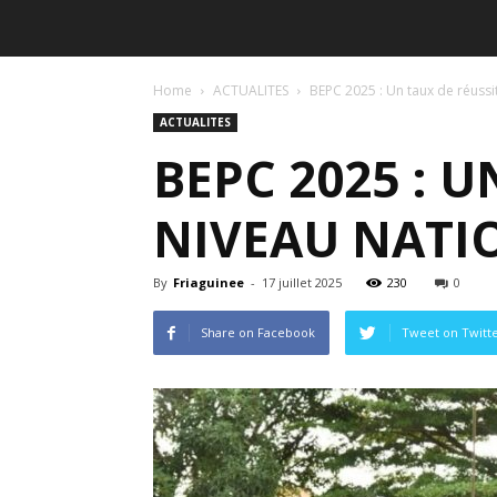
Home
ACTUALITES
BEPC 2025 : Un taux de réussi
ACTUALITES
BEPC 2025 : U
NIVEAU NATI
By
Friaguinee
-
17 juillet 2025
230
0
Share on Facebook
Tweet on Twitt