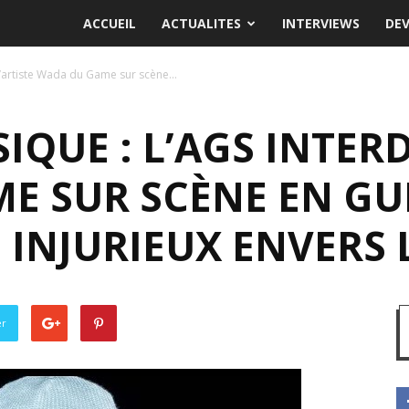
ACCUEIL
ACTUALITES
INTERVIEWS
DE
 l’artiste Wada du Game sur scène...
IQUE : L’AGS INTERD
E SUR SCÈNE EN GU
 INJURIEUX ENVERS L
er