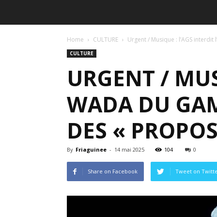
Home
CULTURE
Urgent / Musique : l’AGS interdit
CULTURE
URGENT / MUS
WADA DU GAM
DES « PROPOS
By
Friaguinee
-
14 mai 2025
104
0
Share on Facebook
Tweet on Twitt