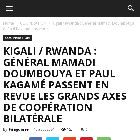
Home
COOPÉRATION
Kigali / Rwanda : Général Mamadi Doumbouya
et Paul Kagamé passent en...
COOPÉRATION
KIGALI / RWANDA :
GÉNÉRAL MAMADI
DOUMBOUYA ET PAUL
KAGAMÉ PASSENT EN
REVUE LES GRANDS AXES
DE COOPÉRATION
BILATÉRALE
By
Friaguinee
-
13 août 2024
153
0