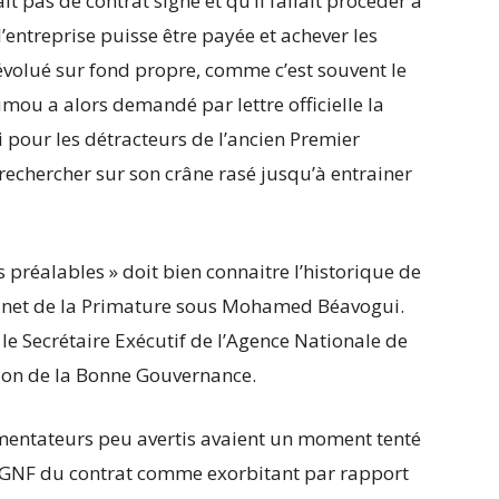
it pas de contrat signé et qu’il fallait procéder à
’entreprise puisse être payée et achever les
t évolué sur fond propre, comme c’est souvent le
ou a alors demandé par lettre officielle la
 pour les détracteurs de l’ancien Premier
 rechercher sur son crâne rasé jusqu’à entrainer
s préalables » doit bien connaitre l’historique de
Cabinet de la Primature sous Mohamed Béavogui.
le Secrétaire Exécutif de l’Agence Nationale de
tion de la Bonne Gouvernance.
mentateurs peu avertis avaient un moment tenté
s GNF du contrat comme exorbitant par rapport