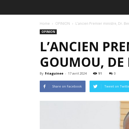
Home
OPINION
L’ancien Premier ministre, Dr. 
OPINION
L’ANCIEN PRE
GOUMOU, DE 
By
Friaguinee
-
17 avril 2024
91
0
Share on Facebook
Tweet on Twitt