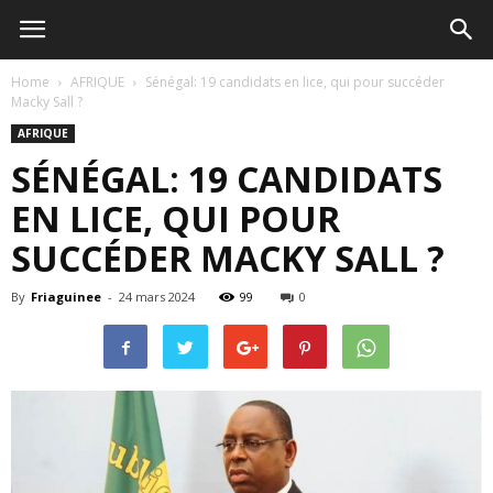
Home
AFRIQUE
Sénégal: 19 candidats en lice, qui pour succéder
Macky Sall ?
AFRIQUE
SÉNÉGAL: 19 CANDIDATS
EN LICE, QUI POUR
SUCCÉDER MACKY SALL ?
By
Friaguinee
-
24 mars 2024
99
0