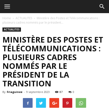
Home
ACTUALITES
Ministère des Postes et Télécommunications :
plusieurs cadres nommés par le président...
ACTUALITES
MINISTÈRE DES POSTES ET
TÉLÉCOMMUNICATIONS :
PLUSIEURS CADRES
NOMMÉS PAR LE
PRÉSIDENT DE LA
TRANSITION
By
Friaguinee
-
9 septembre 2023
87
0