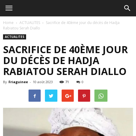
Home
ACTUALITES
Sacrifice de 40ème jour du décès de Hadja
Rabiatou Serah Diallo
ACTUALITES
SACRIFICE DE 40ÈME JOUR
DU DÉCÈS DE HADJA
RABIATOU SERAH DIALLO
By
Friaguinee
-
10 août 2023
71
0