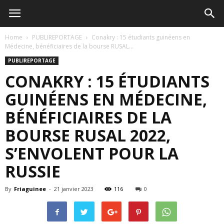
Home
PUBLIREPORTAGE
Conakry : 15 étudiants guinéens en
Médecine, bénéficiaires de la bourse RUSAL...
PUBLIREPORTAGE
CONAKRY : 15 ÉTUDIANTS
GUINÉENS EN MÉDECINE,
BÉNÉFICIAIRES DE LA
BOURSE RUSAL 2022,
S’ENVOLENT POUR LA
RUSSIE
By
Friaguinee
-
21 janvier 2023
116
0