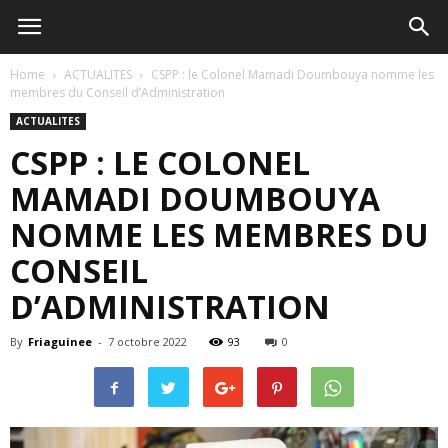
Home
ACTUALITES
CSPP : le Colonel Mamadi Doumbouya nomme les
membres du Conseil d’Administration
ACTUALITES
CSPP : LE COLONEL
MAMADI DOUMBOUYA
NOMME LES MEMBRES DU
CONSEIL
D’ADMINISTRATION
By
Friaguinee
-
7 octobre 2022
93
0