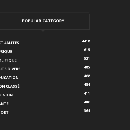
POPULAR CATEGORY
4418
CTUALITES
615
FRIQUE
521
OLITIQUE
485
AITS DIVERS
468
DUCATION
454
ON CLASSÉ
411
PINION
406
ANTE
364
PORT