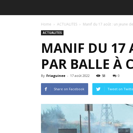
Home
ACTUALITES
Manif du 17 août : un jeune de
ACTUALITES
MANIF DU 17 
PAR BALLE À
By
Friaguinee
-
17 août 2022
58
0
Share on Facebook
Tweet on Twitt