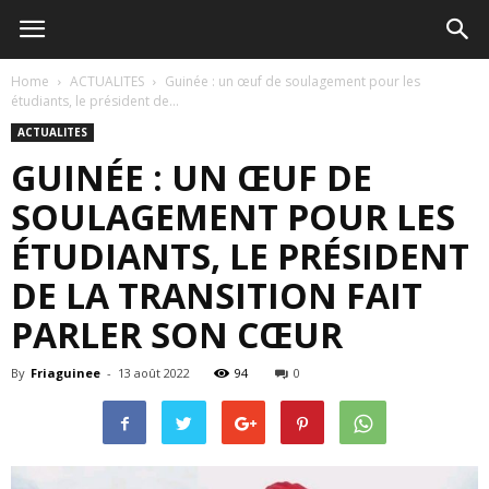
Home
ACTUALITES
Guinée : un œuf de soulagement pour les
étudiants, le président de...
ACTUALITES
GUINÉE : UN ŒUF DE
SOULAGEMENT POUR LES
ÉTUDIANTS, LE PRÉSIDENT
DE LA TRANSITION FAIT
PARLER SON CŒUR
By
Friaguinee
-
13 août 2022
94
0