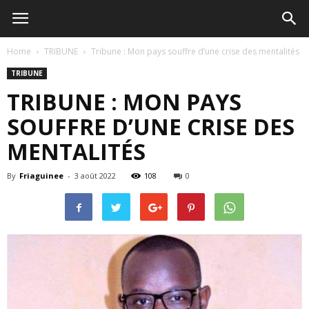
Home
TRIBUNE
Tribune : Mon pays souffre d’une crise des mentalités
TRIBUNE
TRIBUNE : MON PAYS
SOUFFRE D’UNE CRISE DES
MENTALITÉS
By
Friaguinee
-
3 août 2022
108
0