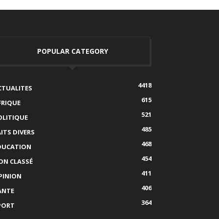
POPULAR CATEGORY
4418
CTUALITES
615
FRIQUE
521
OLITIQUE
485
AITS DIVERS
468
DUCATION
454
ON CLASSÉ
411
PINION
406
ANTE
364
PORT