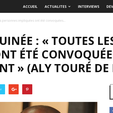
ACCUEIL
ACTUALITES
INTERVIEWS
DE
 les personnes impliquées ont été convoquées...
GUINÉE : « TOUTES L
ONT ÉTÉ CONVOQUÉE
T » (ALY TOURÉ DE 
er