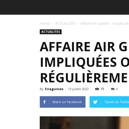
Home
ACTUALITES
Affaire Air Guinée : « toutes
ACTUALITES
AFFAIRE AIR 
IMPLIQUÉES 
RÉGULIÈREMEN
By
Friaguinee
-
13 juillet 2022
75
0
Share on Facebook
Tweet on Twitt