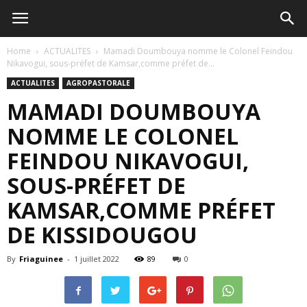
Home
ACTUALITES
Mamadi Doumbouya nomme le Colonel Feindou
Nikavogui, sous-préfet de Kamsar,comme préfet de...
ACTUALITES
AGROPASTORALE
MAMADI DOUMBOUYA
NOMME LE COLONEL
FEINDOU NIKAVOGUI,
SOUS-PRÉFET DE
KAMSAR,COMME PRÉFET
DE KISSIDOUGOU
By
Friaguinee
-
1 juillet 2022
89
0