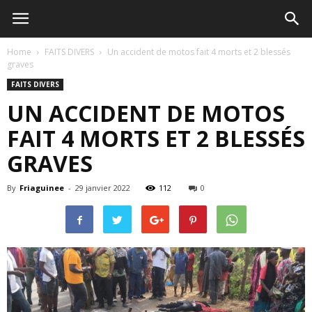
Home
FAITS DIVERS
Un accident de motos fait 4 morts et 2 blessés
graves
FAITS DIVERS
UN ACCIDENT DE MOTOS
FAIT 4 MORTS ET 2 BLESSÉS
GRAVES
By
Friaguinee
-
29 janvier 2022
112
0