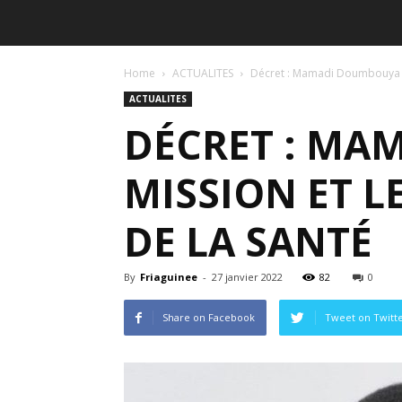
Home
ACTUALITES
Décret : Mamadi Doumbouya fix
ACTUALITES
DÉCRET : MA
MISSION ET L
DE LA SANTÉ
By
Friaguinee
-
27 janvier 2022
82
0
Share on Facebook
Tweet on Twitt