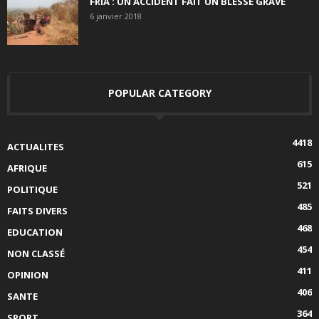
FRIA : UN ACCIDENT FAIT UN BLESSÉ GRAVE
6 janvier 2018
POPULAR CATEGORY
4418
ACTUALITES
615
AFRIQUE
521
POLITIQUE
485
FAITS DIVERS
468
EDUCATION
454
NON CLASSÉ
411
OPINION
406
SANTE
364
SPORT