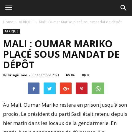
Home
AFRIQUE
Mali : Oumar Mariko placé sous mandat de dépôt
AFRIQUE
MALI : OUMAR MARIKO
PLACÉ SOUS MANDAT DE
DÉPÔT
By
Friaguinee
-
8 décembre 2021
86
0
Au Mali, Oumar Mariko restera en prison jusqu’à son
procès. Le président du parti Sadi était retenu depuis
hier matin dans les locaux de la gendarmerie. En