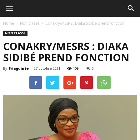
Home
Non classé
Conakry/MESRS : Diaka Sidibé prend fonction
NON CLASSÉ
CONAKRY/MESRS : DIAKA
SIDIBÉ PREND FONCTION
By
Friaguinée
-
27 octobre 2021
109
0