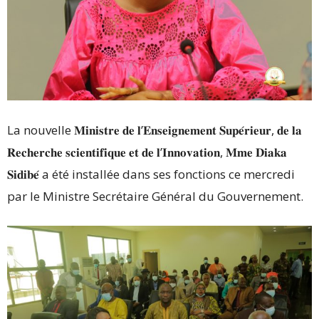
La nouvelle 𝐌𝐢𝐧𝐢𝐬𝐭𝐫𝐞 𝐝𝐞 𝐥’𝐄𝐧𝐬𝐞𝐢𝐠𝐧𝐞𝐦𝐞𝐧𝐭 𝐒𝐮𝐩𝐞́𝐫𝐢𝐞𝐮𝐫, 𝐝𝐞 𝐥𝐚
𝐑𝐞𝐜𝐡𝐞𝐫𝐜𝐡𝐞 𝐬𝐜𝐢𝐞𝐧𝐭𝐢𝐟𝐢𝐪𝐮𝐞 𝐞𝐭 𝐝𝐞 𝐥’𝐈𝐧𝐧𝐨𝐯𝐚𝐭𝐢𝐨𝐧, 𝐌𝐦𝐞 𝐃𝐢𝐚𝐤𝐚
𝐒𝐢𝐝𝐢𝐛𝐞́ a été installée dans ses fonctions ce mercredi
par le Ministre Secrétaire Général du Gouvernement.