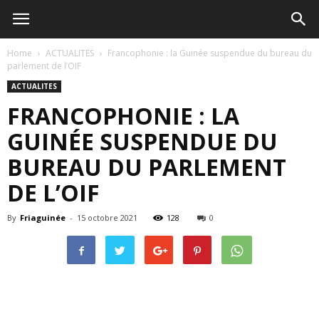
Home
ACTUALITES
Francophonie : la Guinée suspendue du bureau du
parlement de l’OIF
ACTUALITES
FRANCOPHONIE : LA
GUINÉE SUSPENDUE DU
BUREAU DU PARLEMENT
DE L’OIF
By
Friaguinée
-
15 octobre 2021
128
0