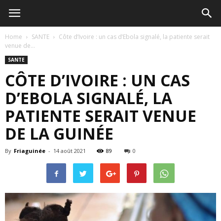
Home
SANTE
Côte d’Ivoire : un cas d’Ebola signalé, la patiente serait
venue de...
SANTE
CÔTE D’IVOIRE : UN CAS
D’EBOLA SIGNALÉ, LA
PATIENTE SERAIT VENUE
DE LA GUINÉE
By
Friaguinée
-
14 août 2021
89
0