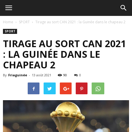
Home
SPORT
Tirage au sort CAN 2021 : la Guinée dans le chapeau 2
SPORT
TIRAGE AU SORT CAN 2021
: LA GUINÉE DANS LE
CHAPEAU 2
By
Friaguinée
-
13 août 2021
90
0