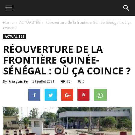
Home
ACTUALITES
Réouverture de la frontière Guinée-Sénégal : où ça
coince ?
ACTUALITES
RÉOUVERTURE DE LA
FRONTIÈRE GUINÉE-
SÉNÉGAL : OÙ ÇA COINCE ?
By
Friaguinée
-
31 juillet 2021
75
0