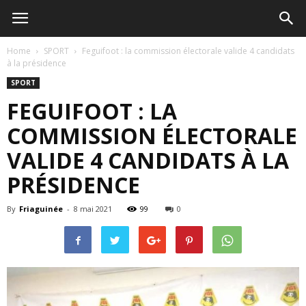
Home
SPORT
Feguifoot : la commission électorale valide 4 candidats
à la présidence
SPORT
FEGUIFOOT : LA
COMMISSION ÉLECTORALE
VALIDE 4 CANDIDATS À LA
PRÉSIDENCE
By
Friaguinée
-
8 mai 2021
99
0