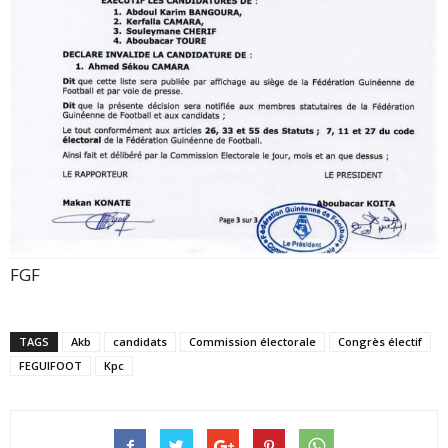
FGF
TAGS
Akb
candidats
Commission électorale
Congrès électif
FEGUIFOOT
Kpc