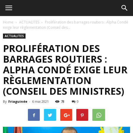
Home
ACTUALITES
Prolifération des barrages routiers : Alpha Condé
exige leur règlementation (Conseil des...
ACTUALITES
PROLIFÉRATION DES
BARRAGES ROUTIERS :
ALPHA CONDÉ EXIGE LEUR
RÈGLEMENTATION
(CONSEIL DES MINISTRES)
By
Friaguinée
-
6 mai 2021
78
0