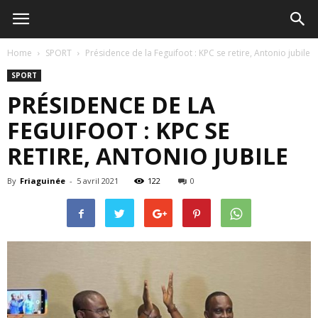
Home
SPORT
Présidence de la Feguifoot : KPC se retire, Antonio jubile
SPORT
PRÉSIDENCE DE LA
FEGUIFOOT : KPC SE
RETIRE, ANTONIO JUBILE
By
Friaguinée
-
5 avril 2021
122
0