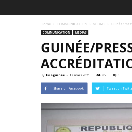
Home
COMMUNICATION
MÉDIAS
Guinée/Press
COMMUNICATION
MÉDIAS
GUINÉE/PRESS
ACCRÉDITATI
By
Friaguinée
-
17 mars 2021
95
0
Share on Facebook
Tweet on Twitt