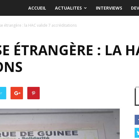
ACCUEIL
ACTUALITES
INTERVIEWS
DE
e étrangère : la HAC valide 7 accréditations
E ÉTRANGÈRE : LA H
ONS
er