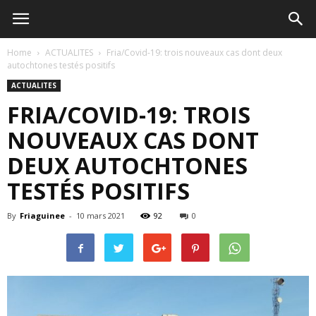
Home
ACTUALITES
Fria/Covid-19: trois nouveaux cas dont deux
autochtones testés positifs
ACTUALITES
FRIA/COVID-19: TROIS
NOUVEAUX CAS DONT
DEUX AUTOCHTONES
TESTÉS POSITIFS
By
Friaguinee
-
10 mars 2021
92
0