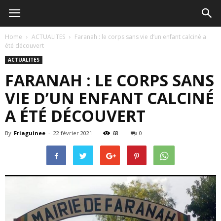
Home
ACTUALITES
Faranah : le corps sans vie d’un enfant calciné a
été découvert
ACTUALITES
FARANAH : LE CORPS SANS
VIE D’UN ENFANT CALCINÉ
A ÉTÉ DÉCOUVERT
By
Friaguinee
-
22 février 2021
68
0