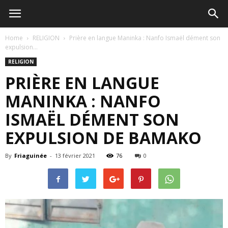
Home
RELIGION
Prière en langue Maninka : Nanfo Ismaël dément son
expulsion...
RELIGION
PRIÈRE EN LANGUE
MANINKA : NANFO
ISMAËL DÉMENT SON
EXPULSION DE BAMAKO
By
Friaguinée
-
13 février 2021
76
0