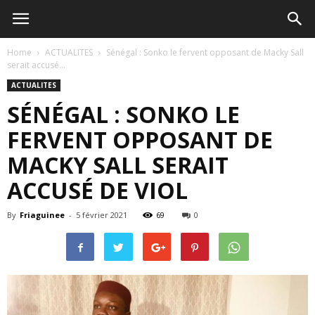
Home
ACTUALITES
Sénégal : Sonko le fervent opposant de Macky Sall
serait accusé...
ACTUALITES
SÉNÉGAL : SONKO LE
FERVENT OPPOSANT DE
MACKY SALL SERAIT
ACCUSÉ DE VIOL
By
Friaguinee
-
5 février 2021
69
0