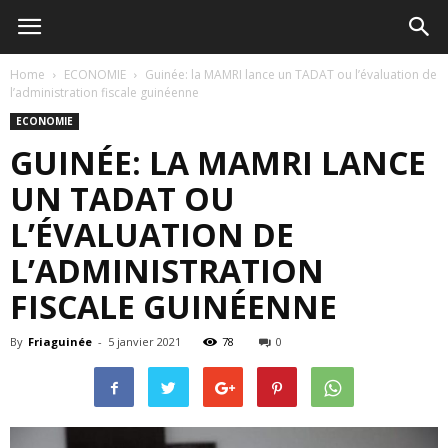
Home
ECONOMIE
Guinée: la MAMRI lance un TADAT ou l’évaluation de
l’administration fiscale guinéenne
ECONOMIE
GUINÉE: LA MAMRI LANCE
UN TADAT OU
L’ÉVALUATION DE
L’ADMINISTRATION
FISCALE GUINÉENNE
By
Friaguinée
-
5 janvier 2021
78
0