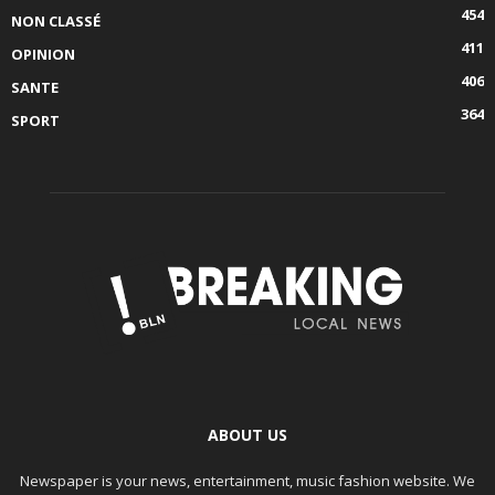
454
NON CLASSÉ
411
OPINION
406
SANTE
364
SPORT
ABOUT US
Newspaper is your news, entertainment, music fashion website. We