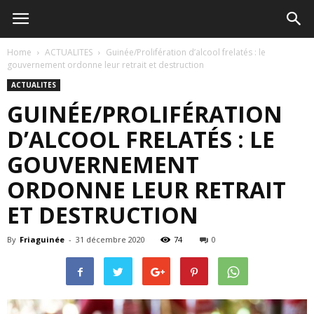
Home
ACTUALITES
Guinée/Prolifération d’alcool frelatés : le
gouvernement ordonne leur retrait et destruction
ACTUALITES
GUINÉE/PROLIFÉRATION
D’ALCOOL FRELATÉS : LE
GOUVERNEMENT
ORDONNE LEUR RETRAIT
ET DESTRUCTION
By
Friaguinée
-
31 décembre 2020
74
0