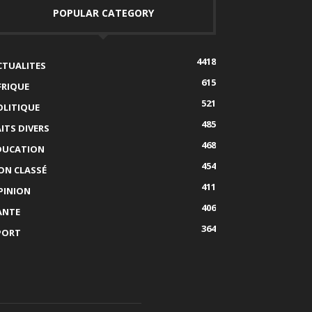
POPULAR CATEGORY
4418
CTUALITES
615
FRIQUE
521
OLITIQUE
485
AITS DIVERS
468
DUCATION
454
ON CLASSÉ
411
PINION
406
ANTE
364
PORT