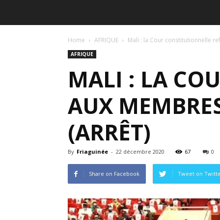
Home
AFRIQUE
Mali : la Cour constitutionnelle r
AFRIQUE
MALI : LA CO
AUX MEMBRES
(ARRÊT)
By
Friaguinée
-
22 décembre 2020
67
0
Share on Facebook
Tweet on Twitt