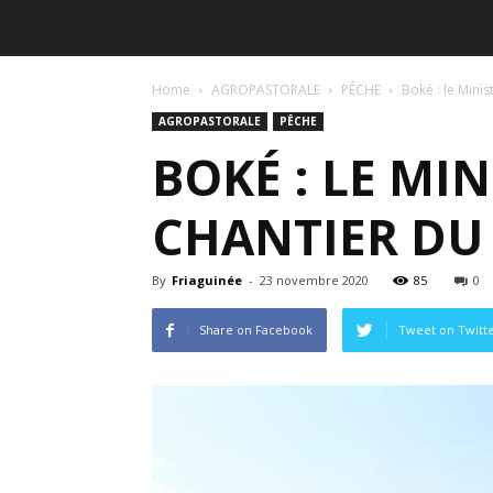
Home
AGROPASTORALE
PÊCHE
Boké : le Minis
AGROPASTORALE
PÊCHE
BOKÉ : LE MIN
CHANTIER DU
By
Friaguinée
-
23 novembre 2020
85
0
Share on Facebook
Tweet on Twitt