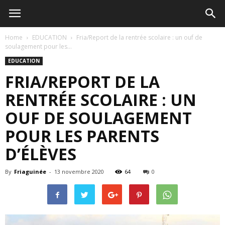
Home
EDUCATION
Fria/Report de la rentrée scolaire : un ouf de
soulagement pour les...
EDUCATION
FRIA/REPORT DE LA
RENTRÉE SCOLAIRE : UN
OUF DE SOULAGEMENT
POUR LES PARENTS
D’ÉLÈVES
By
Friaguinée
-
13 novembre 2020
64
0