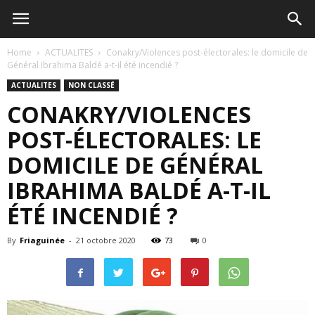
Home
ACTUALITES
Conakry/Violences post-électorales: le domicile de
Général Ibrahima Baldé a-t-il été incendié ?
ACTUALITES
NON CLASSÉ
CONAKRY/VIOLENCES
POST-ÉLECTORALES: LE
DOMICILE DE GÉNÉRAL
IBRAHIMA BALDÉ A-T-IL
ÉTÉ INCENDIÉ ?
By
Friaguinée
-
21 octobre 2020
73
0