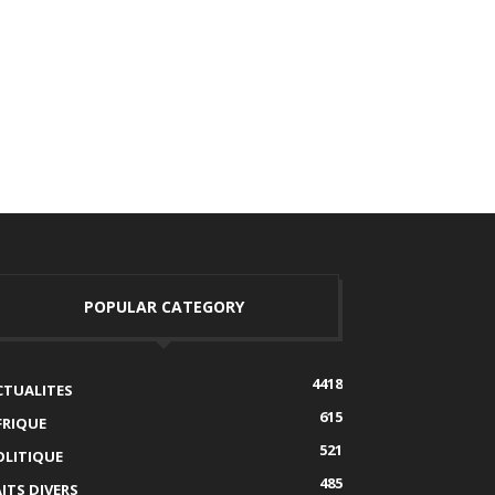
POPULAR CATEGORY
4418
CTUALITES
615
FRIQUE
521
OLITIQUE
485
AITS DIVERS